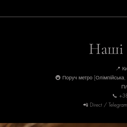
Наші
📍 К
🚇 Поруч метро [Олімпійська,
Пл
📞 +3
📲 Direct / Telegr