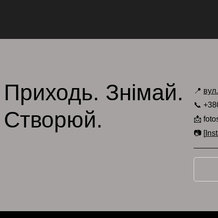
Приходь. Знімай.
📍
вул
📞 +38
Створюй.
📩 fot
📷 [
Ins