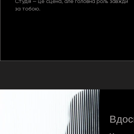
Студія — це сцена, але головна роль завжди
за тобою.
Вдос